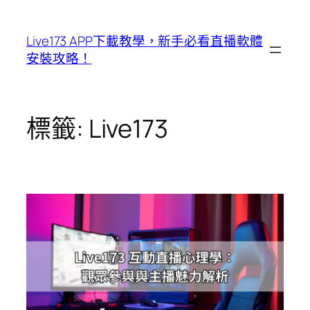
跳
至
Live173 APP下載教學，新手必看直播軟體
主
安裝攻略！
要
內
容
標籤:
Live173