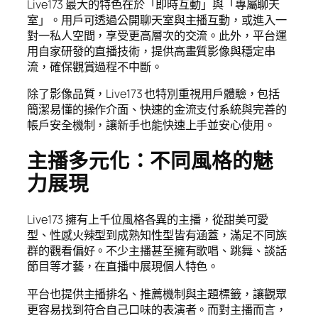
Live173 最大的特色在於「即時互動」與「專屬聊天
室」。用戶可透過公開聊天室與主播互動，或進入一
對一私人空間，享受更高層次的交流。此外，平台運
用自家研發的直播技術，提供高畫質影像與穩定串
流，確保觀賞過程不中斷。
除了影像品質，Live173 也特別重視用戶體驗，包括
簡潔易懂的操作介面、快速的金流支付系統與完善的
帳戶安全機制，讓新手也能快速上手並安心使用。
主播多元化：不同風格的魅
力展現
Live173 擁有上千位風格各異的主播，從甜美可愛
型、性感火辣型到成熟知性型皆有涵蓋，滿足不同族
群的觀看偏好。不少主播甚至擁有歌唱、跳舞、談話
節目等才藝，在直播中展現個人特色。
平台也提供主播排名、推薦機制與主題標籤，讓觀眾
更容易找到符合自己口味的表演者。而對主播而言，