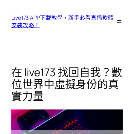
跳
至
Live173 APP下載教學，新手必看直播軟體
主
安裝攻略！
要
內
容
在 live173 找回自我？數
位世界中虛擬身份的真
實力量